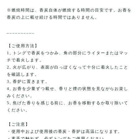
※燃焼時間は、香炭自体が燃焼する時間の目安です。お香を
香炭の上に載せ続ける時間ではありません。
__________
【ご使用方法】
1, トングで香炭をつかみ、角の部分にライターまたはマッ
チで着火します。
2, 火が広がり、表面が白っぽくなって十分に着火したこと
を確認します。
3, 香炉に置きます。
4, お香を少量ずつ載せ、香りと煙の状態を見ながらお楽し
みください。
5, 焦げた香りを感じる前に、お香を移動するか取り除いて
ください。
【ご注意】
・使用中および使用後の香炭・香炉は高温になります。
・素手で触れず、必ずトングをご使用ください。