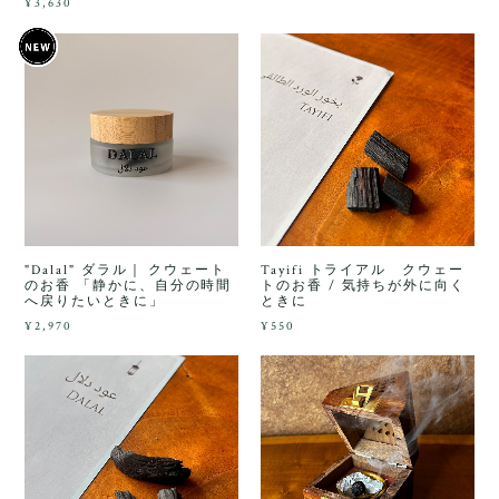
¥3,630
"Dalal" ダラル｜ クウェート
Tayifi トライアル クウェー
のお香 「静かに、自分の時間
トのお香 / 気持ちが外に向く
へ戻りたいときに」
ときに
¥2,970
¥550