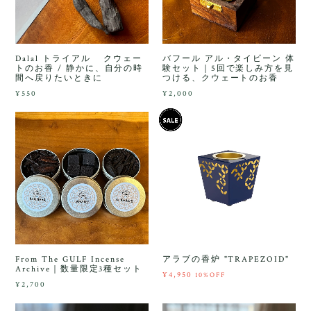
Dalal トライアル クウェー
バフール アル・タイビーン 体
トのお香 / 静かに、自分の時
験セット｜5回で楽しみ方を見
間へ戻りたいときに
つける、クウェートのお香
¥550
¥2,000
From The GULF Incense
アラブの香炉 "TRAPEZOID"
Archive｜数量限定3種セット
¥4,950
10%OFF
¥2,700