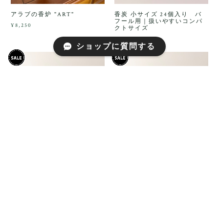
アラブの香炉 "ART"
香炭 小サイズ 24個入り バ
フール用｜扱いやすいコンパ
¥8,250
クトサイズ
¥720
ショップに質問する
香炭 大サイズ 12個入り バフ
香炭 大サイズ 12個入り×3パッ
ール用｜香炉でゆっくり焚き
ク｜広い面で置きやすい、ま
たい方に
とめ買いセット
¥648
¥1,620
10%OFF
10%OFF