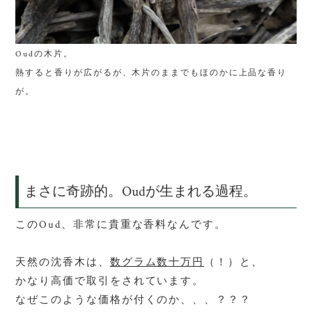
Oudの木片。
熱すると香りが広がるが、木片のままでもほのかに上品な香り
が。
まさに奇跡的。
Oudが生まれる
過程。
この
Oud
、非常に貴重な香料なんです。
天然の沈香木は、
数グラム数十万円
（！）と、
かなり高価で取引をされています。
なぜこのような価格が付くのか、、、？？？